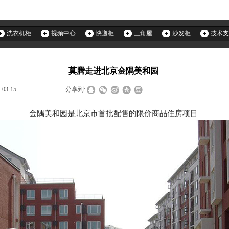
洗衣机柜
视频中心
快递柜
三角屋
沙发柜
技术支
莫腾走进北京金隅美和园
-03-15
|
|
|
分享到:
金隅美和园是北京市首批配售的限价商品住房项目