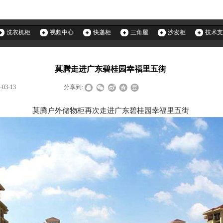
洗衣机柜
视频中心
快递柜
三角屋
沙发柜
技术支
莫腾走进广东碧桂园幸福里五街
-03-13
|
|
|
分享到:
莫腾户外储物柜再次走进广东碧桂园幸福里五街