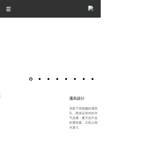
通风设计
花架下有隐藏的通风
孔，既保证室内外空
气流通，夏天也不会
积累热量，又防止雨
水渗入