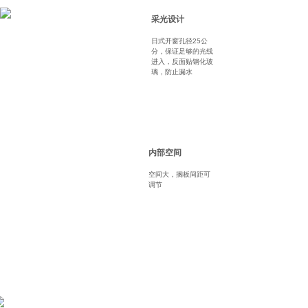
采光设计
日式开窗孔径25公
分，保证足够的光线
进入，反面贴钢化玻
璃，防止漏水
内部空间
空间大，搁板间距可
调节