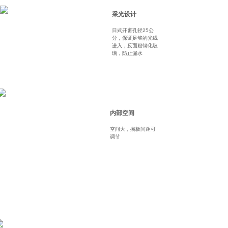
采光设计
日式开窗孔径25公
分，保证足够的光线
进入，反面贴钢化玻
璃，防止漏水
内部空间
空间大，搁板间距可
调节