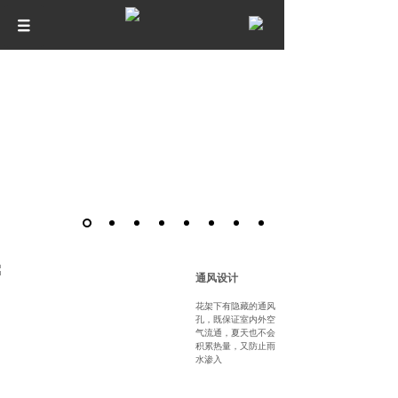
通风设计
花架下有隐藏的通风
孔，既保证室内外空
气流通，夏天也不会
积累热量，又防止雨
水渗入